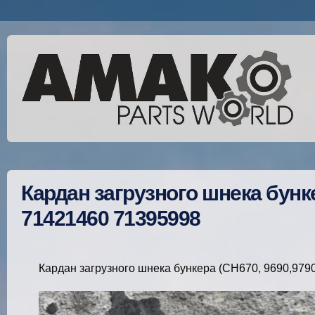
Кардан загрузного шнека бунке
71421460 71395998
Кардан загрузного шнека бункера (CH670, 9690,979