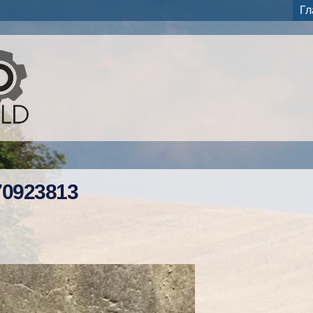
Перейти к
Гл
основному
содержанию
70923813